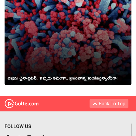
అపుడు చైనా-బ్రిట‌న్‌.. ఇప్పుడు అమెరికా.. ప్ర‌పంచాన్ని కుదిపేస్తున్నాయ్‌గా!
Back To Top
FOLLOW US