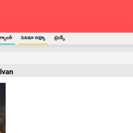
్యాలరీ
సినిమా రివ్యూ
ట్రెండ్స్
lvan