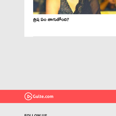
త్రిష ఏం తాగుతోంది?
FOLLOW US