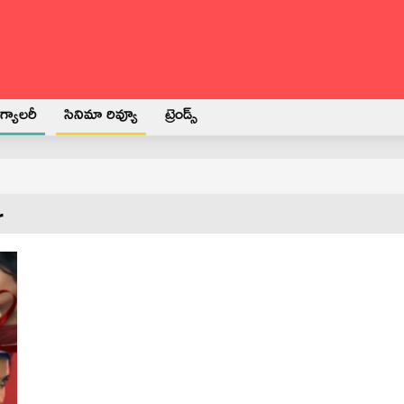
్యాలరీ
సినిమా రివ్యూ
ట్రెండ్స్
r