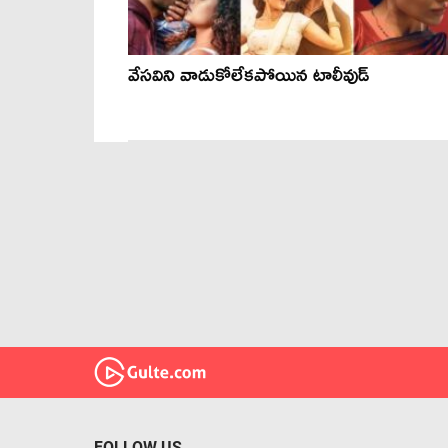
వేసవిని వాడుకోలేకపోయిన టాలీవుడ్
FOLLOW US