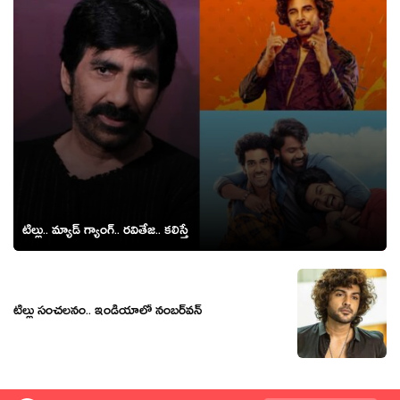
టిల్లు.. మ్యాడ్ గ్యాంగ్.. రవితేజ.. కలిస్తే
టిల్లు సంచ‌ల‌నం.. ఇండియాలో నంబ‌ర్‌వ‌న్‌