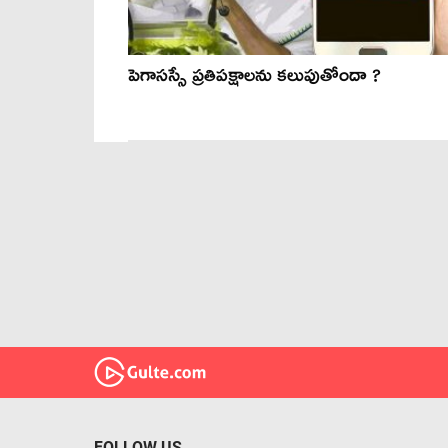
పెగాసస్సే ప్రతిపక్షాలను కలుపుతోందా ?
FOLLOW US