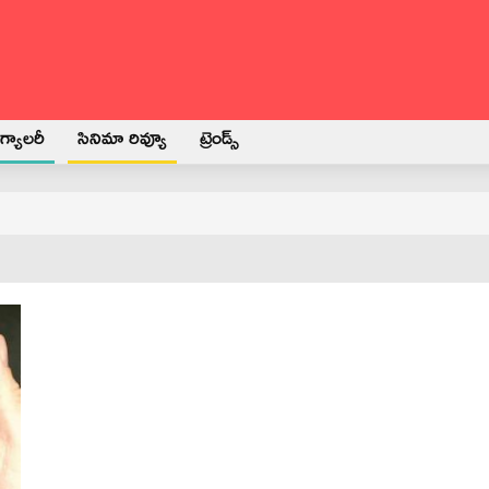
్యాలరీ
సినిమా రివ్యూ
ట్రెండ్స్