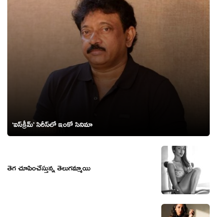
‘ఐస్‌క్రీమ్’ సిరీస్‌లో ఇంకో సినిమా
తెగ చూపించేస్తున్న తెలుగమ్మాయి