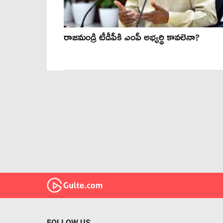
రాజ‌మండ్రి టీడీపీకి ఎంపీ అభ్య‌ర్థి కావ‌లెనా?
FOLLOW US