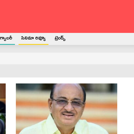
్యాలరీ
సినిమా రివ్యూ
ట్రెండ్స్