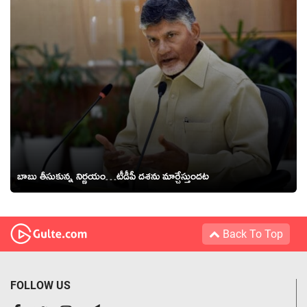
బాబు తీసుకున్న నిర్ణ‌యం…టీడీపీ ద‌శ‌ను మార్చేస్తుంద‌ట‌
Back To Top
FOLLOW US