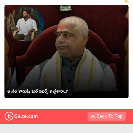
ఆ నేత కొడుక్కి ఫుల్ ప‌వ‌ర్స్ ఇచ్చేశారా..?
Back To Top