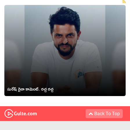
సురేష్ రైనా కామెంట్.. రచ్చ రచ్చ
Back To Top