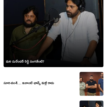
మరి సురేందర్ రెడ్డి సంగతేంటి?
సూరి-వంశీ… ఇలాంటి ఛాన్స్ మళ్లీ రాదు