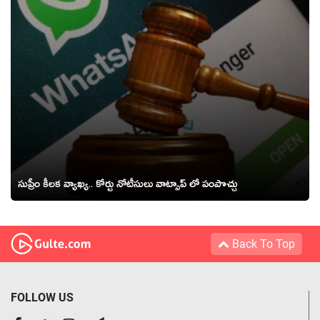
సుప్రీం కీలక వ్యాఖ్య.. కోర్టు నోటీసులు వాట్సాప్ లో పంపొచ్చు
Back To Top
FOLLOW US