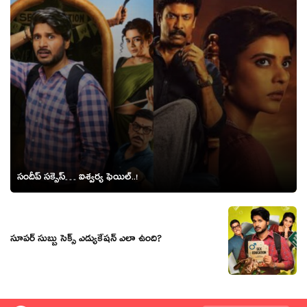
సందీప్ సక్సెస్… ఐశ్వర్య ఫెయిల్..!
సూపర్ సుబ్బు సెక్స్ ఎడ్యుకేషన్ ఎలా ఉంది?