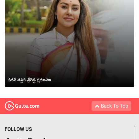
ప‌వ‌న్ త‌ల్లికి శ్రీరెడ్డి క్ష‌మాప‌ణ‌
Back To Top
FOLLOW US