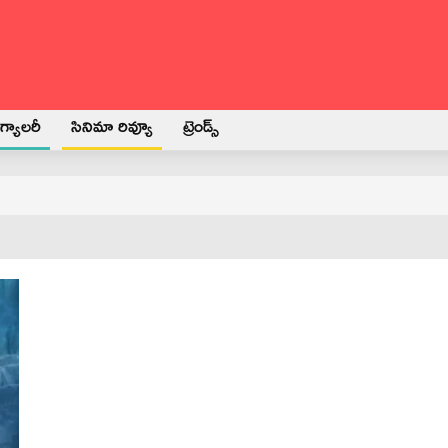
్యాలరీ
సినిమా రివ్యూ
ట్రెండ్స్