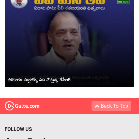
సోనియా హ‌ర్ట‌య్యే ప‌ని చేస్తున్న కేసీఆర్‌!
Back To Top
FOLLOW US