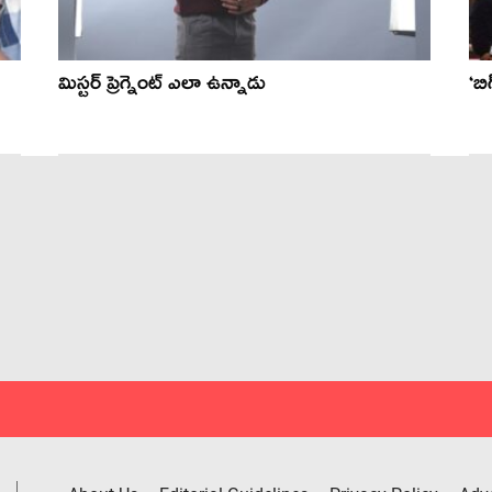
మిస్టర్ ప్రెగ్నెంట్ ఎలా ఉన్నాడు
‘బ