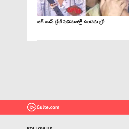
బిగ్ బాస్ క్రేజ్ సినిమాల్లో ఉండదు బ్రో
FOLLOW US