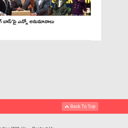
ిగ్ బాస్’పై ఎన్నో అనుమానాలు
Back To Top