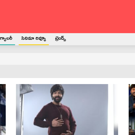
్యాలరీ
సినిమా రివ్యూ
ట్రెండ్స్