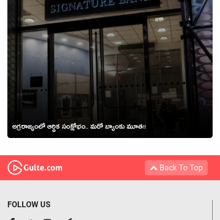
అగ్ర‌రాజ్యంలో ఆర్థిక సంక్షోభం.. మ‌రో బ్యాంకు మూత‌!!
Back To Top
FOLLOW US