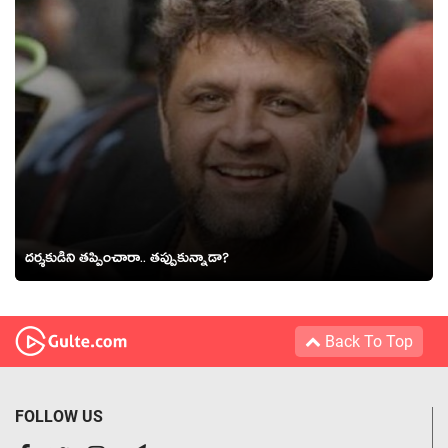
ద‌ర్శ‌కుడిని త‌ప్పించారా.. త‌ప్పుకున్నాడా?
Back To Top
FOLLOW US