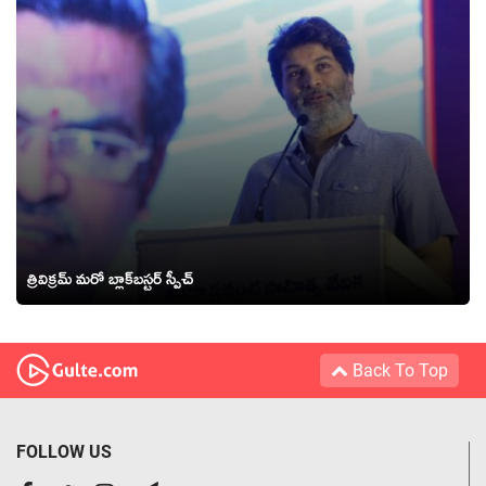
త్రివిక్ర‌మ్ మ‌రో బ్లాక్‌బ‌స్ట‌ర్ స్పీచ్
Back To Top
FOLLOW US