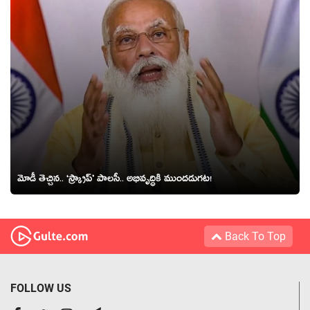
మోడీ తెచ్చిన‌.. ‘స్క్రాప్’ పాల‌సీ.. అభివృద్ధికి ముంద‌డుగట‌!
Back To Top
FOLLOW US