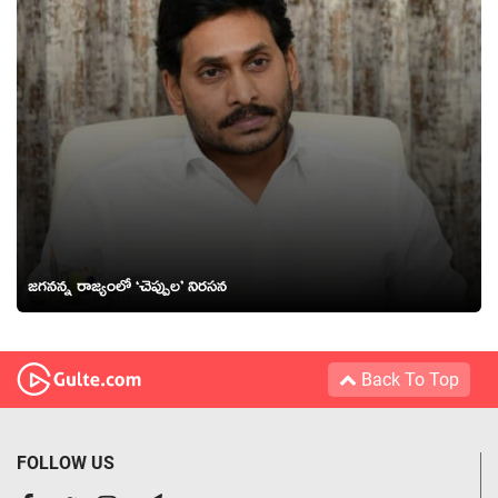
జ‌గ‌న‌న్న రాజ్యంలో ‘చెప్పుల‌’ నిర‌స‌న‌
Back To Top
FOLLOW US