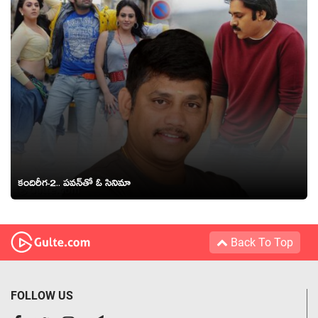
కందిరీగ-2.. పవన్‌తో ఓ సినిమా
Back To Top
FOLLOW US