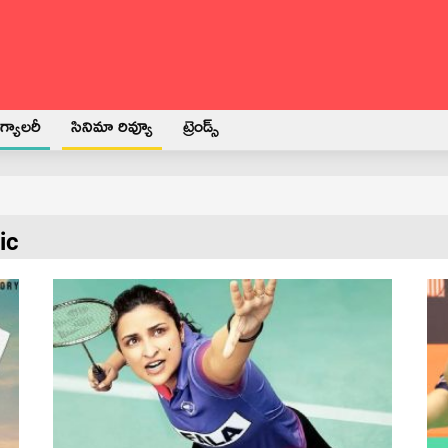
్యాలరీ
సినిమా రివ్యూ
ట్రెండ్స్
ic