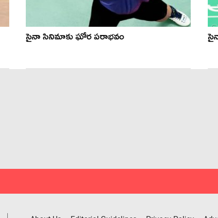
సైనా సినిమాకు ఘోర పరాభవం
సై