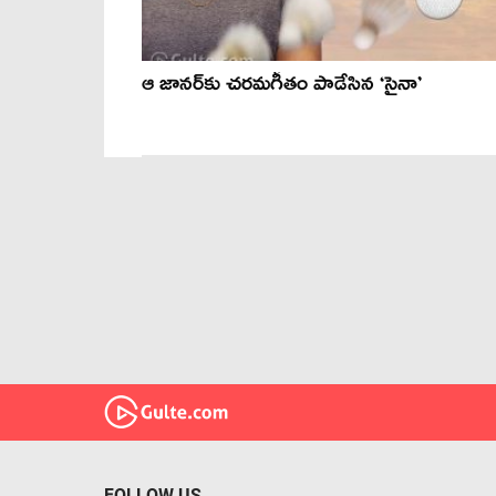
ఆ జానర్‌కు చరమగీతం పాడేసిన ‘సైనా’
FOLLOW US