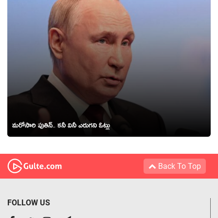
మ‌రోసారి పుతిన్‌.. క‌నీ వినీ ఎరుగ‌ని ఓట్లు
Back To Top
FOLLOW US