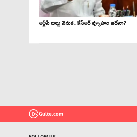
ఆర్టీసీ బిల్లు వెనుక‌.. కేసీఆర్ వ్యూహం ఇదేనా?
FOLLOW US