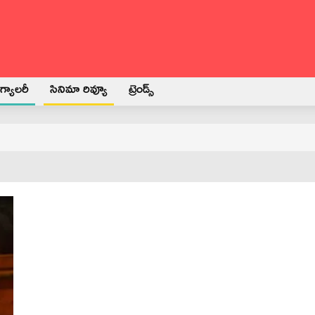
్యాలరీ
సినిమా రివ్యూ
ట్రెండ్స్