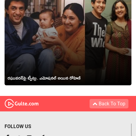
రఘువరన్‌పై ట్వీట్లు.. ఎమోషనల్ అయిన రోహిణి
Back To Top
FOLLOW US