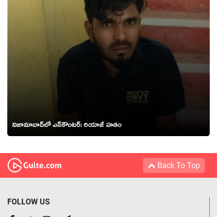
నిజామాబాద్‌లో ఎన్‌కౌంట‌ర్‌: రియాజ్ హ‌తం
Back To Top
FOLLOW US