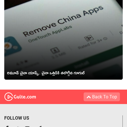
రిమూవ్ చైనా యాప్స్.. చైనా ఒత్తిడికి త‌లొగ్గిన గూగుల్
Back To Top
FOLLOW US