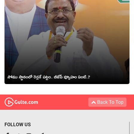
సోము స్థానంలో రెడ్ల‌కే ప‌ట్టం.. బీజేపీ వ్యూహం ఏంటి..?
Back To Top
FOLLOW US