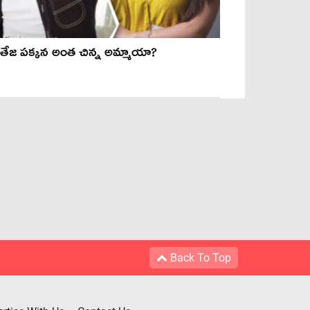
ితేజ పక్కన అంత చిన్న అమ్మాయా?
Back To Top