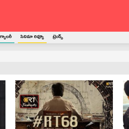
్యాలరీ
సినిమా రివ్యూ
ట్రెండ్స్