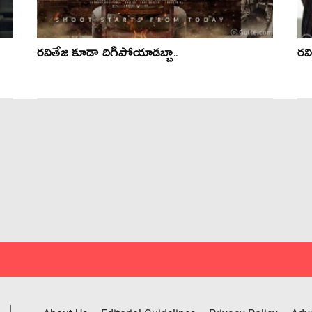
రవితేజ కూడా దిగిపోయాడబ్బా..
రవ