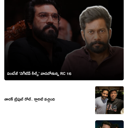
వింటేజ్ ‘నెగిటివ్ రీల్స్’ వాడబోతున్న RC 16
తారక్ ట్రిపుల్ రోల్.. క్లారిటీ వచ్చింది