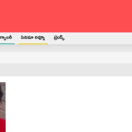
్యాలరీ
సినిమా రివ్యూ
ట్రెండ్స్