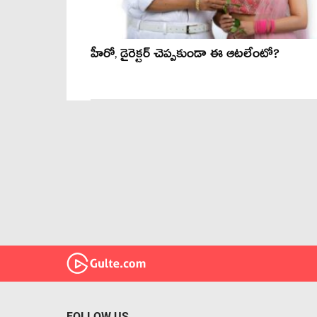
హీరో, డైరెక్ట‌ర్ చెప్ప‌కుండా ఈ ఆట‌లేంటో?
FOLLOW US