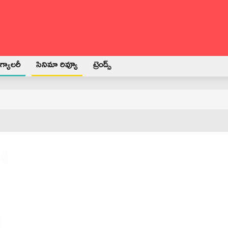
్యాలరీ
సినిమా రివ్యూ
ట్రెండ్స్