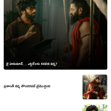
జై హనుమాన్… ఎట్టకేలకు కదిలిన వర్మ?
ప్రశాంత్ వర్మ తొందరపడే టైమొచ్చింది