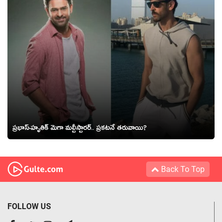
ప్ర‌భాస్-హృతిక్ మెగా మ‌ల్టీస్టార‌ర్.. ప్ర‌క‌ట‌నే త‌రువాయి?
Back To Top
FOLLOW US