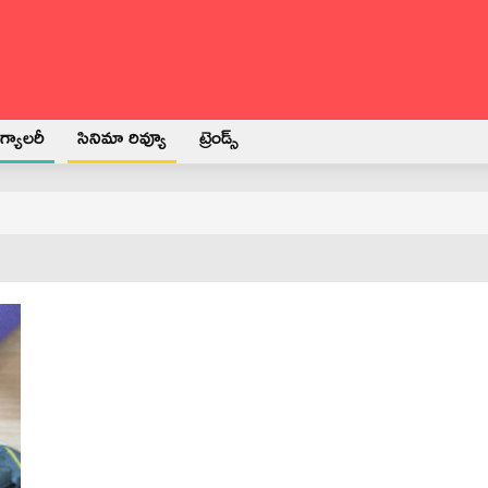
్యాలరీ
సినిమా రివ్యూ
ట్రెండ్స్