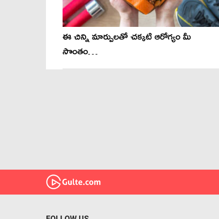
ఈ చిన్ని మార్పులతో చక్కటి ఆరోగ్యం మీ
సొంతం…
FOLLOW US