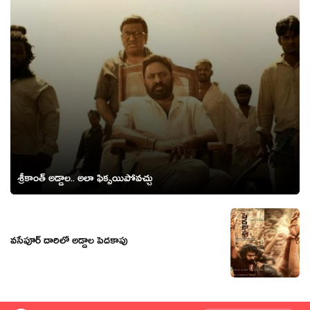
శ్రీకాంత్ అడ్డాల‌.. అలా ఫిక్స‌యిపోవ‌చ్చు
వసేపూర్ దారిలో అడ్డాల పెదకాపు