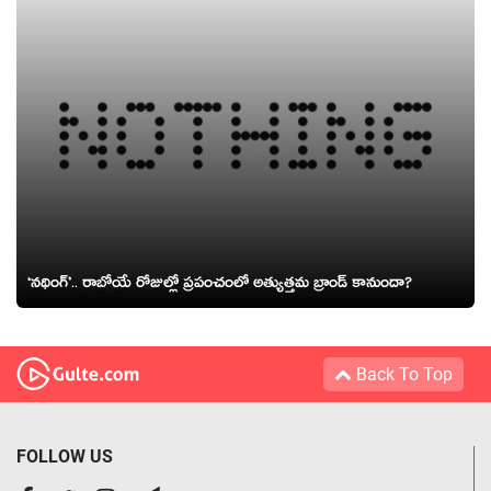
‘నథింగ్’.. రాబోయే రోజుల్లో ప్రపంచంలో అత్యుత్తమ బ్రాండ్ కానుందా?
Back To Top
FOLLOW US