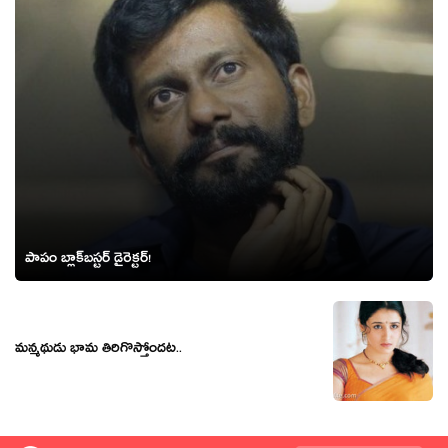
పాపం బ్లాక్‌బ‌స్ట‌ర్ డైరెక్ట‌ర్‌!
మ‌న్మ‌థుడు భామ తిరిగొస్తోంద‌ట‌..