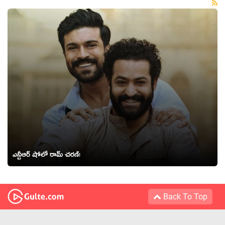
ఎన్టీఆర్ షోలో రామ్ చరణ్!
Back To Top