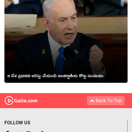
ఆ దేశ ప్ర‌ధానిని అరెస్టు చేయండి: అంత‌ర్జాతీయ కోర్టు సంచ‌ల‌నం
Back To Top
FOLLOW US