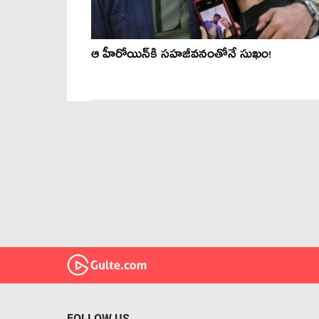
ఆ హీరోయిన్‍కి సహజీవనంతోనే సుఖం!
FOLLOW US