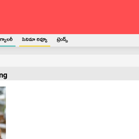
్యాలరీ
సినిమా రివ్యూ
ట్రెండ్స్
ng