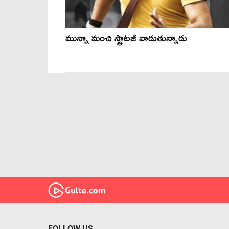
మున్నా మంచి స్ట్రాటజీ వాడుతున్నాడు
FOLLOW US