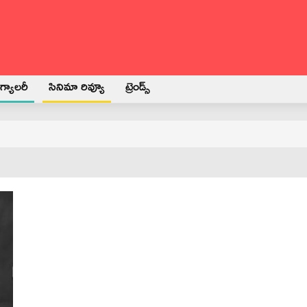
్యాలరీ
సినిమా రివ్యూ
ట్రెండ్స్