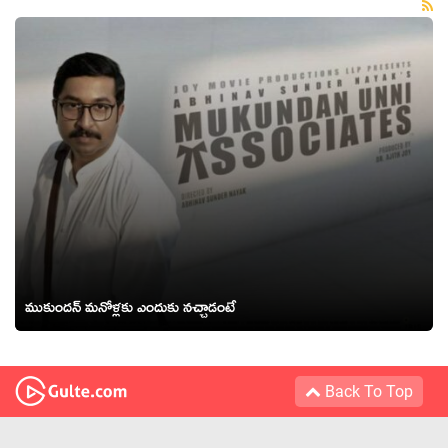
ముకుందన్ మనోళ్లకు ఎందుకు నచ్చాడంటే
Back To Top