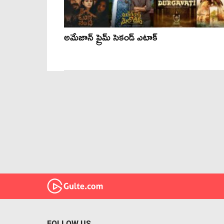
అమేజాన్ ప్రైమ్ సెకండ్ ఎటాక్
FOLLOW US