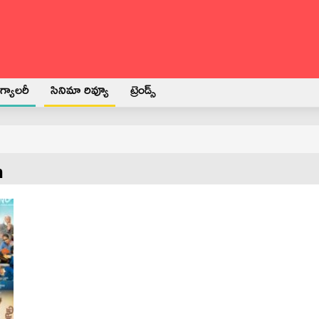
్యాలరీ
సినిమా రివ్యూ
ట్రెండ్స్
n