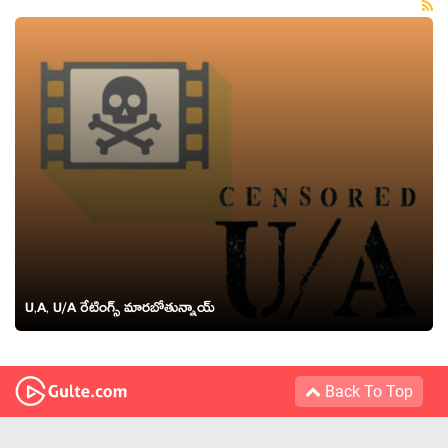
U,A, U/A రేటింగ్స్ మార‌బోతున్నాయ్
Back To Top