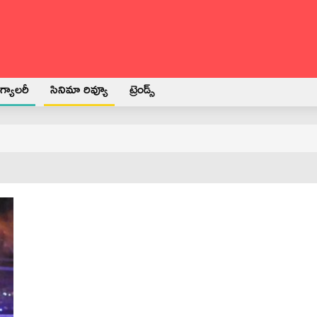
్యాలరీ
సినిమా రివ్యూ
ట్రెండ్స్