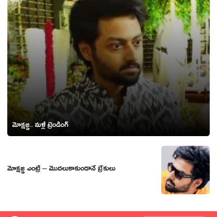
మోక్షజ్ఞ.. మళ్లీ ట్రెండింగ్
మోక్షజ్ఞ ఎంట్రీ – మొదలుకాకుండానే బ్రేకులు