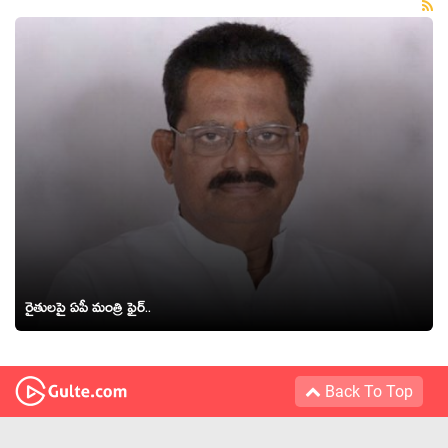
రైతుల‌పై ఏపీ మంత్రి ఫైర్‌..
Back To Top